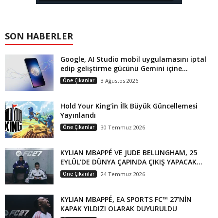
SON HABERLER
Google, AI Studio mobil uygulamasını iptal
edip geliştirme gücünü Gemini içine...
Öne Çıkanlar
3 Ağustos 2026
Hold Your King’in İlk Büyük Güncellemesi
Yayınlandı
Öne Çıkanlar
30 Temmuz 2026
KYLIAN MBAPPÉ VE JUDE BELLINGHAM, 25
EYLÜL’DE DÜNYA ÇAPINDA ÇIKIŞ YAPACAK...
Öne Çıkanlar
24 Temmuz 2026
KYLIAN MBAPPÉ, EA SPORTS FC™ 27’NİN
KAPAK YILDIZI OLARAK DUYURULDU