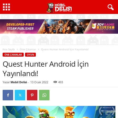
Ana Sayfa
Öne Çıkanlar
Quest Hunter Android İçin Yayınlandı!
ÖNE ÇIKANLAR
OYUN
Quest Hunter Android İçin
Yayınlandı!
Yazar
Mobil Delisi
-
13 Ocak 2022
493