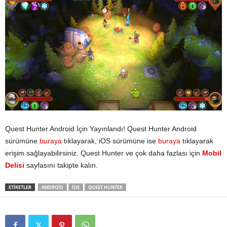
Quest Hunter Android İçin Yayınlandı! Quest Hunter Android
sürümüne
buraya
tıklayarak, iOS sürümüne ise
buraya
tıklayarak
erişim sağlayabilirsiniz. Quest Hunter ve çok daha fazlası için
Mobil
Delisi
sayfasını takipte kalın.
ETIKETLER
ANDROID
IOS
QUEST HUNTER