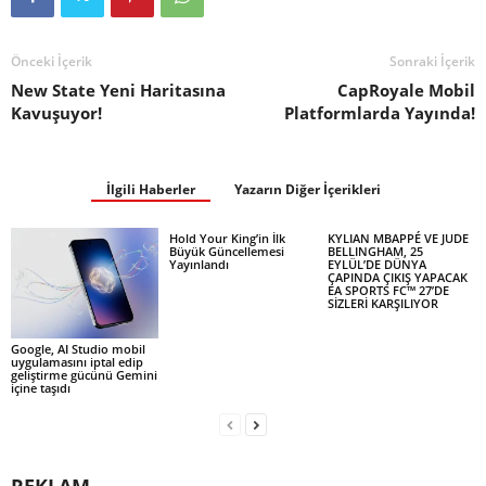
Önceki İçerik
Sonraki İçerik
New State Yeni Haritasına
CapRoyale Mobil
Kavuşuyor!
Platformlarda Yayında!
İlgili Haberler
Yazarın Diğer İçerikleri
Hold Your King’in İlk
KYLIAN MBAPPÉ VE JUDE
Büyük Güncellemesi
BELLINGHAM, 25
Yayınlandı
EYLÜL’DE DÜNYA
ÇAPINDA ÇIKIŞ YAPACAK
EA SPORTS FC™ 27’DE
SİZLERİ KARŞILIYOR
Google, AI Studio mobil
uygulamasını iptal edip
geliştirme gücünü Gemini
içine taşıdı
REKLAM