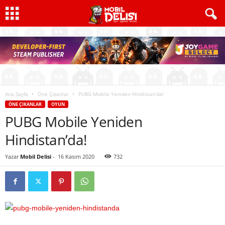
Ana Sayfa
Öne Çıkanlar
PUBG Mobile Yeniden Hindistan’da!
ÖNE ÇIKANLAR
OYUN
PUBG Mobile Yeniden
Hindistan’da!
Yazar
Mobil Delisi
-
16 Kasım 2020
732