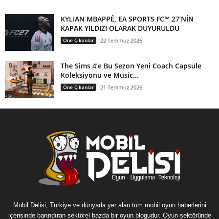
KYLIAN MBAPPÉ, EA SPORTS FC™ 27’NİN
KAPAK YILDIZI OLARAK DUYURULDU
Öne Çıkanlar
22 Temmuz 2026
The Sims 4’e Bu Sezon Yeni Coach Capsule
Koleksiyonu ve Music...
Öne Çıkanlar
21 Temmuz 2026
Mobil Delisi, Türkiye ve dünyada yer alan tüm mobil oyun haberlerini
içerisinde barındıran sektörel bazda bir oyun blogudur. Oyun sektöründe