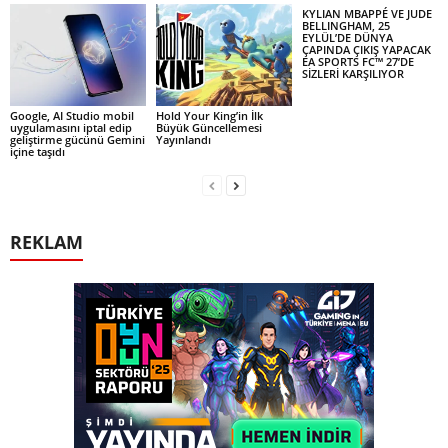
KYLIAN MBAPPÉ VE JUDE
BELLINGHAM, 25
EYLÜL’DE DÜNYA
ÇAPINDA ÇIKIŞ YAPACAK
EA SPORTS FC™ 27’DE
SİZLERİ KARŞILIYOR
Google, AI Studio mobil
Hold Your King’in İlk
uygulamasını iptal edip
Büyük Güncellemesi
geliştirme gücünü Gemini
Yayınlandı
içine taşıdı
REKLAM