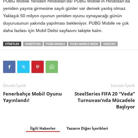
PUBG Mobile Yeniden Hindistan’da! PUBG Mobile’ın Hindistan’da
yeniden yayına girmesine sayılı günler var demek yanlış olmaz.
Yaklaşık 50 milyon oyunun yeniden oyunu oynayacağı günün
duyurusunun yakında yapılması bekleniyor. PUBG Mobile ve çok
daha fazlası için Mobil Delisi sayfasını takipte kalın.
ETIKETLER
HINDISTAN
PUBG MOBILE
PUBG MOBILE INDIA
TENCENT
Önceki İçerik
Sonraki İçerik
Fenerbahçe Mobil Oyunu
SteelSeries FIFA 20 “Veda”
Yayınlandı!
Turnuvası’nda Mücadele
Başlıyor
İlgili Haberler
Yazarın Diğer İçerikleri