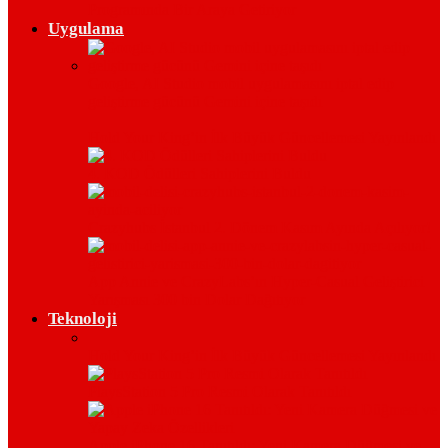
Programında Bir Araya Getiriyor
Uygulama
Google, AI Studio mobil uygulamasını iptal edip
geliştirme gücünü Gemini içine taşıdı
Hold Your King’in İlk Büyük Güncellemesi Yayınlandı
4. KOD Ödülleri Sahiplerini Buldu
Crazyhubs İstanbul 2. Dönem Kasım Ayında Açılıyor!
App Annie ve CrazyLabs’ın Hyper-Casual Geliştirici
Yarışması 300 bin Dolar Dağıtıyor
Teknoloji
Hold Your King’in İlk Büyük Güncellemesi Yayınlandı
PlaysStation 5 Pro Resmi Olarak Tanıtıldı
Apple iPhone 16 Tanıtıldı: Yeni Kamera Düğmesi ve