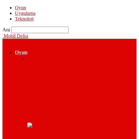
Oyun
Uygulama
Teknoloji
Ara
Mobil Delisi
Oyun
Hold Your King’in İlk Büyük Güncellemesi Yayınlandı
KYLIAN MBAPPÉ VE JUDE BELLINGHAM, 25
EYLÜL’DE DÜNYA ÇAPINDA ÇIKIŞ YAPACAK
EA SPORTS FC™ 27’DE SİZLERİ KARŞILIYOR
KYLIAN MBAPPÉ, EA SPORTS FC™ 27’NİN
KAPAK YILDIZI OLARAK DUYURULDU
The Sims 4’e Bu Sezon Yeni Coach Capsule
Koleksiyonu ve Music Den Kit Geliyor
EA SPORTS, Futbolun Üç Efsanesini Icons of Football