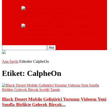
Yapay Zeka Özellikleri
Monster Notebook Yapay Zekâ Destekli Intel Arc A770
Ekran Kartını Satışa Sundu
Samsung Mobil Cihazlara Güzel Grafikler Getirme
Konusunda Kararlı
Ana Sayfa
Etiketler
CalpheOn
Etiket: CalpheOn
Black Desert Mobile Geliştirici Yorumu Videosu Yeni
Sınıfla Birlikte Gelecek Birçok...