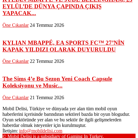
EYLÜL’DE DÜNYA ÇAPINDA ÇIKIŞ
YAPACAK...
Öne Çıkanlar
24 Temmuz 2026
KYLIAN MBAPPÉ, EA SPORTS FC™ 27’NİN
KAPAK YILDIZI OLARAK DUYURULDU
Öne Çıkanlar
22 Temmuz 2026
The Sims 4’e Bu Sezon Yeni Coach Capsule
Koleksiyonu ve Music...
Öne Çıkanlar
21 Temmuz 2026
Mobil Delisi, Türkiye ve dünyada yer alan tüm mobil oyun
haberlerini içerisinde barındıran sektörel bazda bir oyun blogudur.
Oyun sektöründe yer alan ve bu sektör ile ilgili gelişmelerden
haberdar olmak isteyenler için kurulmuştur.
İletişim:
info@mobildelisi.com
© Mobil Delisi is a subsidiary of Gaming In Turkey.