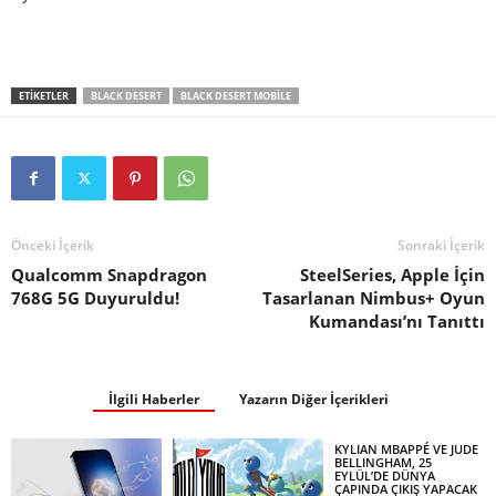
ETIKETLER
BLACK DESERT
BLACK DESERT MOBILE
Önceki İçerik
Sonraki İçerik
Qualcomm Snapdragon
SteelSeries, Apple İçin
768G 5G Duyuruldu!
Tasarlanan Nimbus+ Oyun
Kumandası’nı Tanıttı
İlgili Haberler
Yazarın Diğer İçerikleri
KYLIAN MBAPPÉ VE JUDE
BELLINGHAM, 25
EYLÜL’DE DÜNYA
ÇAPINDA ÇIKIŞ YAPACAK