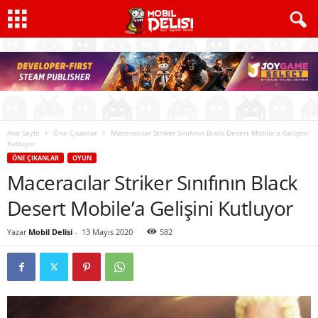
Ana Sayfa
Öne Çıkanlar
Maceracılar Striker Sınıfının Black Desert Mobile’a Gelişini
Kutluyor
ÖNE ÇIKANLAR
OYUN
Maceracılar Striker Sınıfının Black
Desert Mobile’a Gelişini Kutluyor
Yazar
Mobil Delisi
-
13 Mayıs 2020
582