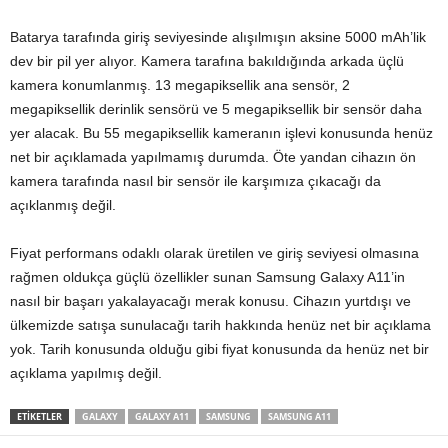
Batarya tarafında giriş seviyesinde alışılmışın aksine 5000 mAh’lik
dev bir pil yer alıyor. Kamera tarafına bakıldığında arkada üçlü
kamera konumlanmış. 13 megapiksellik ana sensör, 2
megapiksellik derinlik sensörü ve 5 megapiksellik bir sensör daha
yer alacak. Bu 55 megapiksellik kameranın işlevi konusunda henüz
net bir açıklamada yapılmamış durumda. Öte yandan cihazın ön
kamera tarafında nasıl bir sensör ile karşımıza çıkacağı da
açıklanmış değil.
Fiyat performans odaklı olarak üretilen ve giriş seviyesi olmasına
rağmen oldukça güçlü özellikler sunan Samsung Galaxy A11’in
nasıl bir başarı yakalayacağı merak konusu. Cihazın yurtdışı ve
ülkemizde satışa sunulacağı tarih hakkında henüz net bir açıklama
yok. Tarih konusunda olduğu gibi fiyat konusunda da henüz net bir
açıklama yapılmış değil.
ETIKETLER
GALAXY
GALAXY A11
SAMSUNG
SAMSUNG A11