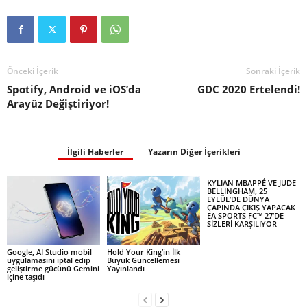
Önceki İçerik
Sonraki İçerik
Spotify, Android ve iOS’da
GDC 2020 Ertelendi!
Arayüz Değiştiriyor!
İlgili Haberler
Yazarın Diğer İçerikleri
KYLIAN MBAPPÉ VE JUDE
BELLINGHAM, 25
EYLÜL’DE DÜNYA
ÇAPINDA ÇIKIŞ YAPACAK
EA SPORTS FC™ 27’DE
SİZLERİ KARŞILIYOR
Google, AI Studio mobil
Hold Your King’in İlk
uygulamasını iptal edip
Büyük Güncellemesi
geliştirme gücünü Gemini
Yayınlandı
içine taşıdı