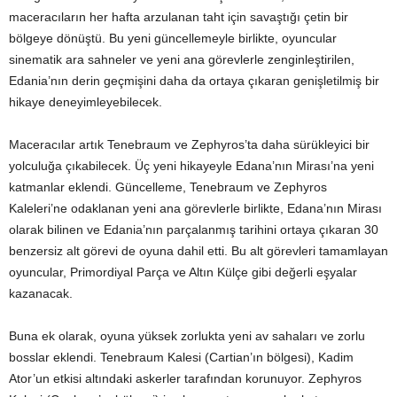
maceracıların her hafta arzulanan taht için savaştığı çetin bir
bölgeye dönüştü. Bu yeni güncellemeyle birlikte, oyuncular
sinematik ara sahneler ve yeni ana görevlerle zenginleştirilen,
Edania’nın derin geçmişini daha da ortaya çıkaran genişletilmiş bir
hikaye deneyimleyebilecek.
Maceracılar artık Tenebraum ve Zephyros’ta daha sürükleyici bir
yolculuğa çıkabilecek. Üç yeni hikayeyle Edana’nın Mirası’na yeni
katmanlar eklendi. Güncelleme, Tenebraum ve Zephyros
Kaleleri’ne odaklanan yeni ana görevlerle birlikte, Edana’nın Mirası
olarak bilinen ve Edania’nın parçalanmış tarihini ortaya çıkaran 30
benzersiz alt görevi de oyuna dahil etti. Bu alt görevleri tamamlayan
oyuncular, Primordiyal Parça ve Altın Külçe gibi değerli eşyalar
kazanacak.
Buna ek olarak, oyuna yüksek zorlukta yeni av sahaları ve zorlu
bosslar eklendi. Tenebraum Kalesi (Cartian’ın bölgesi), Kadim
Ator’un etkisi altındaki askerler tarafından korunuyor. Zephyros