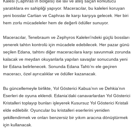
Kalesi (Caphras’ın bölgesi) ise lav ve ateş saçan korkutucu
yaratıklara ev sahipliği yapıyor. Maceracılar, bu kaleleri koruyan
yeni bosslar Cartian ve Caphras ile karşı karşıya gelecek. Her biri
hem zorlu mücadeleler hem de değerli ödüller sunuyor.
Maceracılar, Tenebraum ve Zephyros Kaleleri’ndeki güçlü bossları
yenerek tahtın kontrolü için mücadele edebilecek. Her pazar günü
seçilen Edana, tahtını diğer maceracılara karşı savunmak zorunda
kalacak ve meydan okuyanlarla yapılan savaşlar sonucunda yeni
bir Edana belirlenecek. Sonunda Edana Tahtı’nı ele geçiren
maceracı, özel ayrıcalıklar ve ödüller kazanacak.
Bu güncellemeyle birlikte, Yol Gösterici Kabua’nın ve Dehkia’nın
Eserleri de oyuna eklendi. Edania’daki canavarlardan Yol Gösterici
Kristalleri toplayıp bunları işleyerek Kusursuz Yol Gösterici Kristali
elde edilebilir. Oyuncular bu kristalleri eserlerini yeniden
şekillendirmek ve onları benzersiz bir yıkım aracına dönüştürmek
için kullanacak.