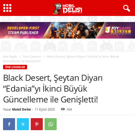
Ana Sayfa
Öne Çıkanlar
Black Desert, Şeytan Diyarı “Edania”yı İkinci Büyük
Güncelleme ile Genişletti!
ÖNE ÇIKANLAR
Black Desert, Şeytan Diyarı
“Edania”yı İkinci Büyük
Güncelleme ile Genişletti!
Yazar
Mobil Delisi
-
11 Eylül 2025
164