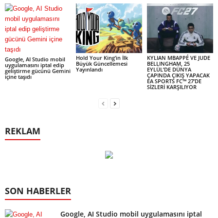
Hold Your King’in İlk
KYLIAN MBAPPÉ VE JUDE
Google, AI Studio mobil
Büyük Güncellemesi
BELLINGHAM, 25
uygulamasını iptal edip
Yayınlandı
EYLÜL’DE DÜNYA
geliştirme gücünü Gemini
ÇAPINDA ÇIKIŞ YAPACAK
içine taşıdı
EA SPORTS FC™ 27’DE
SİZLERİ KARŞILIYOR
REKLAM
SON HABERLER
Google, AI Studio mobil uygulamasını iptal