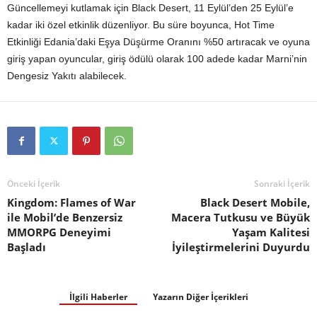
Güncellemeyi kutlamak için Black Desert, 11 Eylül’den 25 Eylül’e
kadar iki özel etkinlik düzenliyor. Bu süre boyunca, Hot Time
Etkinliği Edania’daki Eşya Düşürme Oranını %50 artıracak ve oyuna
giriş yapan oyuncular, giriş ödülü olarak 100 adede kadar Marni’nin
Dengesiz Yakıtı alabilecek.
Önceki İçerik
Sonraki İçerik
Kingdom: Flames of War
Black Desert Mobile,
ile Mobil’de Benzersiz
Macera Tutkusu ve Büyük
MMORPG Deneyimi
Yaşam Kalitesi
Başladı
İyileştirmelerini Duyurdu
İlgili Haberler
Yazarın Diğer İçerikleri