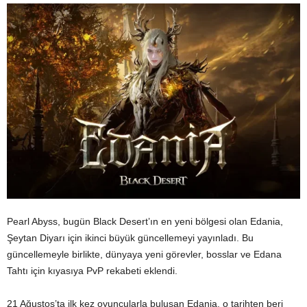
Pearl Abyss, bugün Black Desert’ın en yeni bölgesi olan Edania,
Şeytan Diyarı için ikinci büyük güncellemeyi yayınladı. Bu
güncellemeyle birlikte, dünyaya yeni görevler, bosslar ve Edana
Tahtı için kıyasıya PvP rekabeti eklendi.
21 Ağustos’ta ilk kez oyuncularla buluşan Edania, o tarihten beri