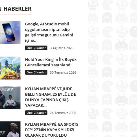
N HABERLER
Google, AI Studio mobil
uygulamasını iptal edip
geliştirme gücünü Gemini
içine...
Öne Çıkanlar
3 Ağustos 2026
Hold Your King’in İlk Büyük
Güncellemesi Yayınlandı
Öne Çıkanlar
30 Temmuz 2026
KYLIAN MBAPPÉ VE JUDE
BELLINGHAM, 25 EYLÜL’DE
DÜNYA ÇAPINDA ÇIKIŞ
YAPACAK...
Öne Çıkanlar
24 Temmuz 2026
KYLIAN MBAPPÉ, EA SPORTS
FC™ 27’NİN KAPAK YILDIZI
OLARAK DUYURULDU