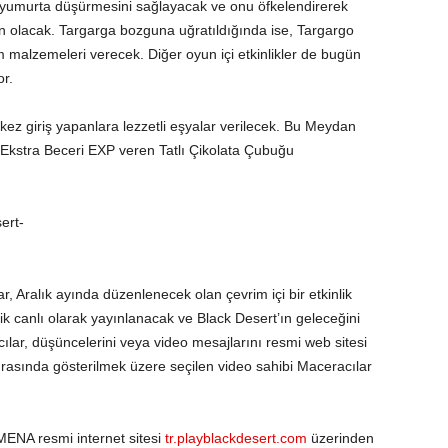
 yumurta düşürmesini sağlayacak ve onu öfkelendirerek
n olacak. Targarga bozguna uğratıldığında ise, Targargo
malzemeleri verecek. Diğer oyun içi etkinlikler de bugün
r.
kez giriş yapanlara lezzetli eşyalar verilecek. Bu Meydan
kstra Beceri EXP veren Tatlı Çikolata Çubuğu
, Aralık ayında düzenlenecek olan çevrim içi bir etkinlik
lik canlı olarak yayınlanacak ve Black Desert’ın geleceğini
lar, düşüncelerini veya video mesajlarını resmi web sitesi
 sırasında gösterilmek üzere seçilen video sahibi Maceracılar
MENA resmi internet sitesi
tr.playblackdesert.com
üzerinden