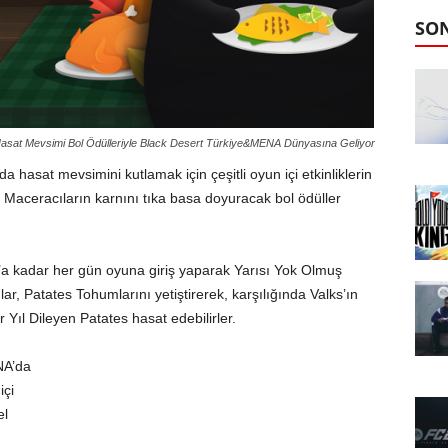
SO
asat Mevsimi Bol Ödülleriyle Black Desert Türkiye&MENA Dünyasına Geliyor
hasat mevsimini kutlamak için çeşitli oyun içi etkinliklerin
, Maceracıların karnını tıka basa doyuracak bol ödüller
a kadar her gün oyuna giriş yaparak Yarısı Yok Olmuş
r, Patates Tohumlarını yetiştirerek, karşılığında Valks’ın
r Yıl Dileyen Patates hasat edebilirler.