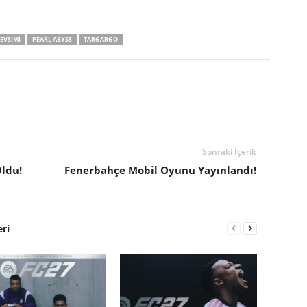
EVSIMI
PEARL ABYSS
TARGARGO
Sonraki İçerik
Oldu!
Fenerbahçe Mobil Oyunu Yayınlandı!
eri