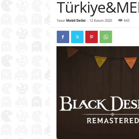
Türkiye&ME
Yazar
Mobil Delisi
-
12 Kasım 2020
643