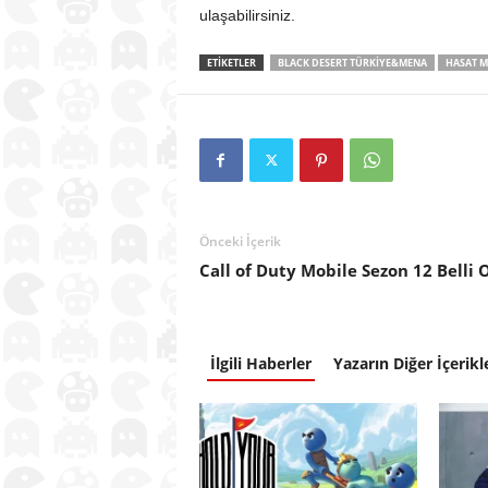
ulaşabilirsiniz.
ETIKETLER
BLACK DESERT TÜRKIYE&MENA
HASAT M
Önceki İçerik
Call of Duty Mobile Sezon 12 Belli 
İlgili Haberler
Yazarın Diğer İçerikl