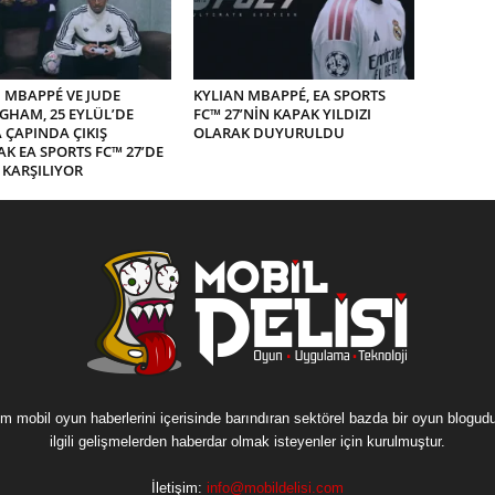
 MBAPPÉ VE JUDE
KYLIAN MBAPPÉ, EA SPORTS
GHAM, 25 EYLÜL’DE
FC™ 27’NİN KAPAK YILDIZI
ÇAPINDA ÇIKIŞ
OLARAK DUYURULDU
K EA SPORTS FC™ 27’DE
İ KARŞILIYOR
m mobil oyun haberlerini içerisinde barındıran sektörel bazda bir oyun blogud
ilgili gelişmelerden haberdar olmak isteyenler için kurulmuştur.
İletişim:
info@mobildelisi.com