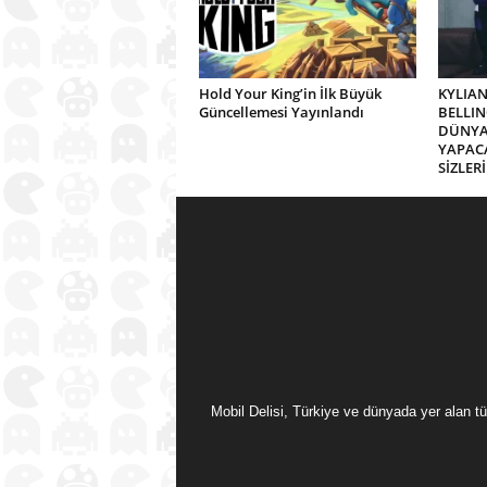
Hold Your King’in İlk Büyük
KYLIAN
Güncellemesi Yayınlandı
BELLIN
DÜNYA 
YAPACA
SİZLER
Mobil Delisi, Türkiye ve dünyada yer alan tü