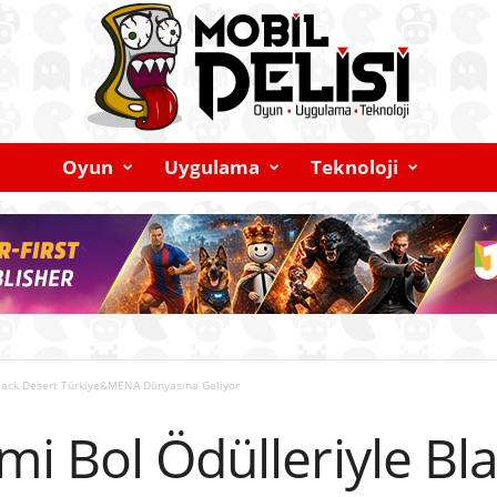
Oyun
Uygulama
Teknoloji
Black Desert Türkiye&MENA Dünyasına Geliyor
i Bol Ödülleriyle Bl