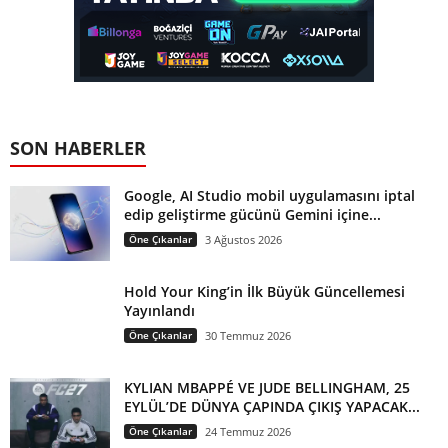
SON HABERLER
Google, AI Studio mobil uygulamasını iptal
edip geliştirme gücünü Gemini içine...
Öne Çıkanlar
3 Ağustos 2026
Hold Your King’in İlk Büyük Güncellemesi
Yayınlandı
Öne Çıkanlar
30 Temmuz 2026
KYLIAN MBAPPÉ VE JUDE BELLINGHAM, 25
EYLÜL’DE DÜNYA ÇAPINDA ÇIKIŞ YAPACAK...
Öne Çıkanlar
24 Temmuz 2026