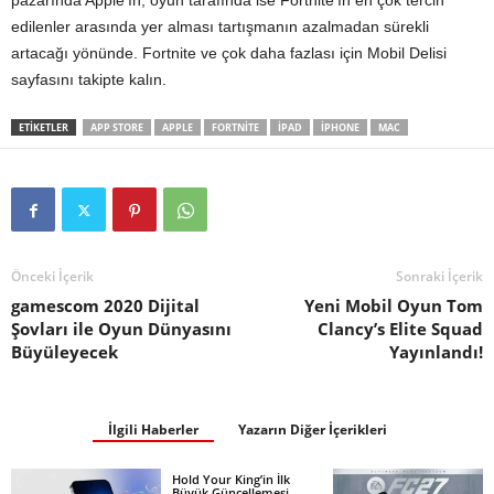
pazarında Apple’ın, oyun tarafında ise Fortnite’ın en çok tercih
edilenler arasında yer alması tartışmanın azalmadan sürekli
artacağı yönünde. Fortnite ve çok daha fazlası için Mobil Delisi
sayfasını takipte kalın.
ETIKETLER
APP STORE
APPLE
FORTNITE
IPAD
IPHONE
MAC
Önceki İçerik
Sonraki İçerik
gamescom 2020 Dijital
Yeni Mobil Oyun Tom
Şovları ile Oyun Dünyasını
Clancy’s Elite Squad
Büyüleyecek
Yayınlandı!
İlgili Haberler
Yazarın Diğer İçerikleri
Hold Your King’in İlk
Büyük Güncellemesi