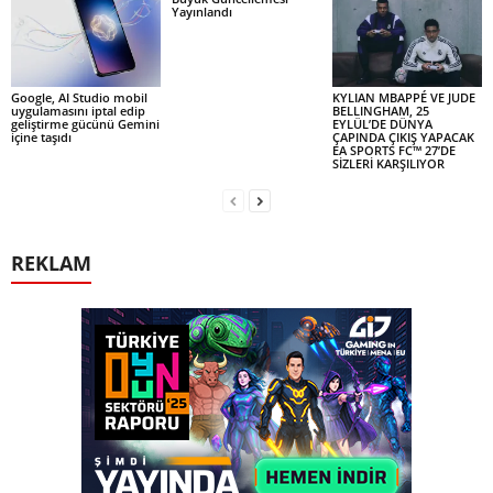
Yayınlandı
Google, AI Studio mobil
KYLIAN MBAPPÉ VE JUDE
uygulamasını iptal edip
BELLINGHAM, 25
geliştirme gücünü Gemini
EYLÜL’DE DÜNYA
içine taşıdı
ÇAPINDA ÇIKIŞ YAPACAK
EA SPORTS FC™ 27’DE
SİZLERİ KARŞILIYOR
REKLAM