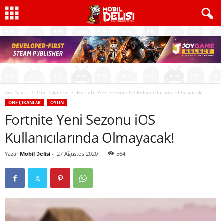
Ana Sayfa
Öne Çıkanlar
Fortnite Yeni Sezonu iOS Kullanıcılarında Olmayacak!
ÖNE ÇIKANLAR
OYUN
Fortnite Yeni Sezonu iOS
Kullanıcılarında Olmayacak!
Yazar
Mobil Delisi
-
27 Ağustos 2020
564